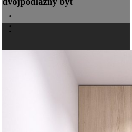
dvojpodlažný byt