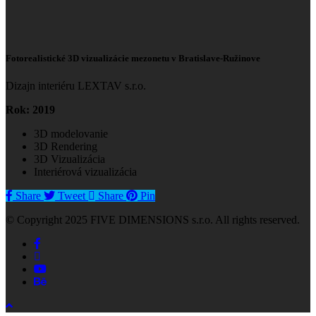
Fotorealistické 3D vizualizácie mezonetu v Bratislave-Ružinove
Dizajn interiéru LEXTAV s.r.o.
Rok: 2019
3D modelovanie
3D Rendering
3D Vizualizácia
Interiérová vizualizácia
Share
Tweet
Share
Pin
© Copyright 2025 FIVE DIMENSIONS s.r.o. All rights reserved.
facebook
linkedin
youtube
behance