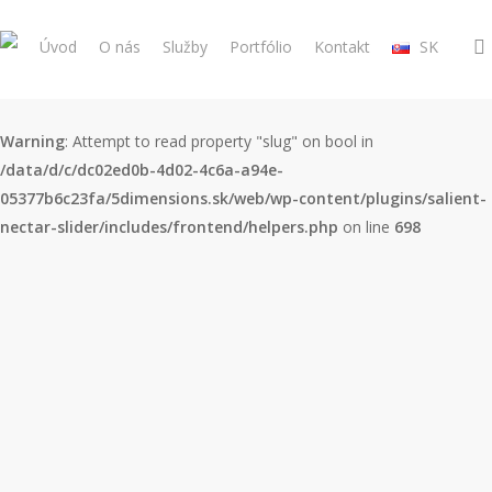
Skip
to
Úvod
O nás
Služby
Portfólio
Kontakt
SK
main
content
Warning
: Attempt to read property "slug" on bool in
/data/d/c/dc02ed0b-4d02-4c6a-a94e-
05377b6c23fa/5dimensions.sk/web/wp-content/plugins/salient-
nectar-slider/includes/frontend/helpers.php
on line
698