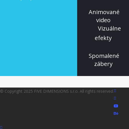
Animované
video
Vizuálne
efekty
Spomalené
zábery
faceboo
© Copyright 2025 FIVE DIMENSIONS s.r.o. All rights reserved.
linkedin
youtube
behanc