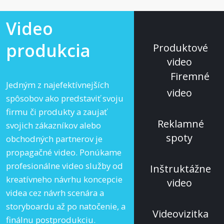
Video
produkcia
Produktové
video
Firemné
Jedným z najefektívnejších
video
spôsobov ako predstaviť svoju
firmu či produkty a zaujať
Reklamné
svojich zákazníkov alebo
spoty
obchodných partnerov je
propagačné video. Ponúkame
profesionálne video služby od
Inštruktážne
kreatívneho návrhu koncepcie
video
videa cez návrh scenára a
storyboardu až po natočenie, a
Videovizitka
finálnu postprodukciu.